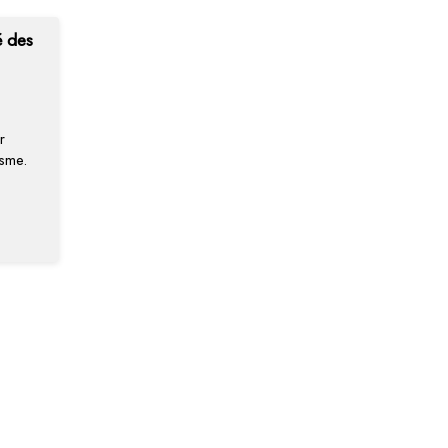
é des
r
isme.