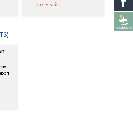
lire la suite
TS)
rt
rte
eport
.