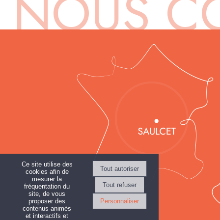
Ce site utilise des
cookies afin de
mesurer la
fréquentation du
site, de vous
proposer des
Personnaliser
contenus animés
et interactifs et