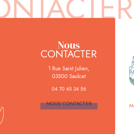
Nous
CONTACTER
1 Rue Saint Julien,
03500 Saulcet
04 70 45 34 56
NOUS CONTACTER
Me