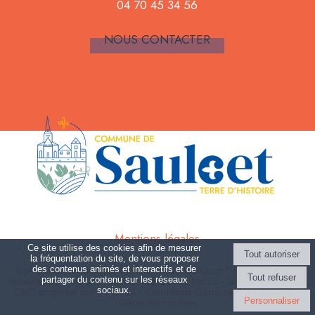
04 70 45 34 56
NOUS CONTACTER
Mentions légales
Ce site utilise des cookies afin de mesurer
la fréquentation du site, de vous proposer
des contenus animés et interactifs et de
Site commercialisé par Centre France Solution Pro
-
Création et
partager du contenu sur les réseaux
hébergement du site Internet réalisé par Net15
-
Site administrable
sociaux.
CMS propulsé par WebSee
-
Conditions Générales d'Utilisation
-
Personnaliser
Gérer les cookies